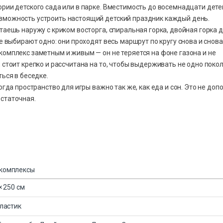
ории детского сада или в парке. Вместимость до восемнадцати дете
зможность устроить настоящий детский праздник каждый день.
таешь наружу с криком восторга, спиральная горка, двойная горка 
е выбирают одно: они проходят весь маршрут по кругу снова и снова
комплекс заметным и живым — он не теряется на фоне газона и не
 стоит крепко и рассчитана на то, чтобы выдерживать не одно поко
ться в беседке.
огда пространство для игры важно так же, как еда и сон. Это не доп
остаточная.
 комплексы
× 250 см
ластик