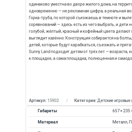
одинаково уместна во дворе жилого дома, на террит
одновременно — не рекламная цифра, а реальная во
Горка-труба, по которой съезжаешь в темноте и выле
соревнований — здесь есть из чего выбрать, и дети н
голубой, жёлтый, красный и кофейный цвета делают 
выглядит казённо. Конструкция собирается на болты,
детей, которые будут карабкаться, съезжать и прята
Sunny Land подходит детям от трёх лет — возраста, к
к площадке, а сама площадка, полноценная и самод
Артикул:
15902
Категория:
Детские игровые
Габариты
657 × 235 
Материал
Металл, П