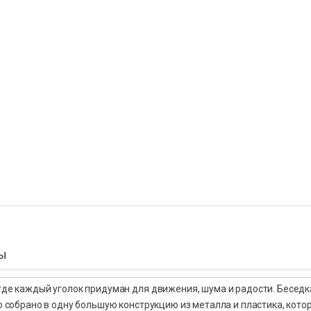
ы
 где каждый уголок придуман для движения, шума и радости. Беседк
то собрано в одну большую конструкцию из металла и пластика, кото