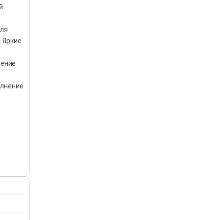
й
для
. Яркие
ление
олнение