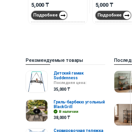
5,000
₸
5,000
₸
Подробнее
Подробнее
Рекомендуемые товары
Послед
Детский гамак
Suddenness
Последняя цена:
35,000
₸
Гриль-барбекю угольный
BlackGrill
В наличии
38,000
₸
Сервировочная тележка