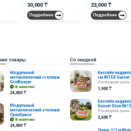
30,000
₸
23,000
₸
Подробнее
Подробнее
ние товары
Со скидкой
Модульный
Бассейн надувно
металлический стеллаж
см INTEX Sunset
GridKeeper
Последняя цена:
В наличии
1,900
₸
24,000
₸
Бассейн надувно
Модульный
Sunset Glow 86*
металлический стеллаж
Последняя цена:
OpenSpace
2,600
₸
В наличии
24,000
₸
Даянг 1*1 м Wolv