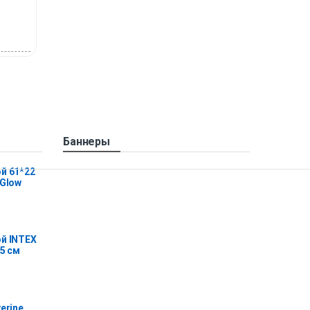
Баннеры
й 61*22
 Glow
й INTEX
25 см
erine,