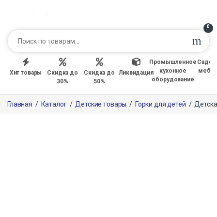
0
Промышленное
Садов
кухонное
мебе
Хит товары
Скидка до
Скидка до
Ликвидация
оборудование
30%
50%
Главная
/
Каталог
/
Детские товары
/
Горки для детей
/
Детска