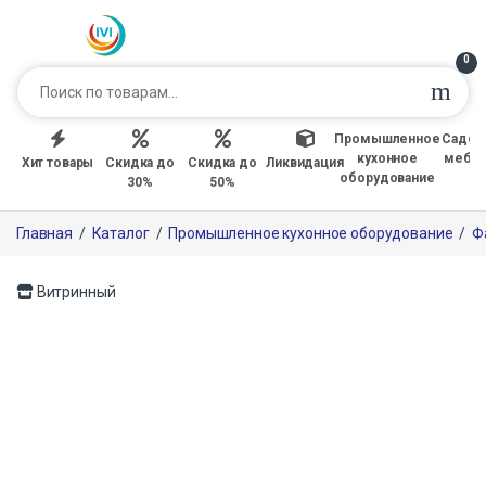
0
Промышленное
Садов
кухонное
мебе
Хит товары
Скидка до
Скидка до
Ликвидация
оборудование
30%
50%
Главная
/
Каталог
/
Промышленное кухонное оборудование
/
Ф
Витринный