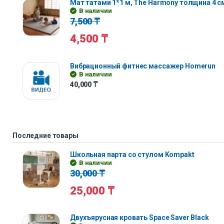
Мат татами 1*1 м, The Harmony толщина 4 с
В наличии
7,500
₸
4,500
₸
Вибрационный фитнес массажер Homerun
В наличии
40,000
₸
Последние товары
Школьная парта со стулом Kompakt
В наличии
30,000
₸
25,000
₸
Двухъярусная кровать Space Saver Black