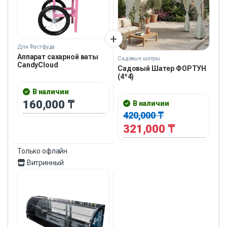
Для Фастфуда
Аппарат сахарной ваты
Садовые шатры
CandyCloud
Садовый Шатер ФОРТУН
(4*4)
В наличии
160,000
₸
В наличии
420,000
₸
321,000
₸
Только офлайн
Витринный