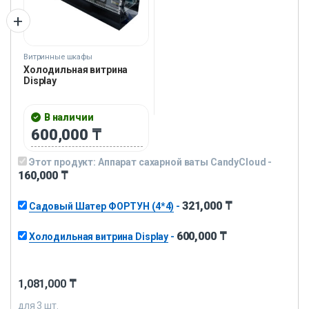
Витринные шкафы
Холодильная витрина
Display
В наличии
600,000
₸
Этот продукт:
Аппарат сахарной ваты CandyCloud
-
160,000
₸
321,000
₸
Садовый Шатер ФОРТУН (4*4)
-
600,000
₸
Холодильная витрина Display
-
1,081,000
₸
для
3
шт.