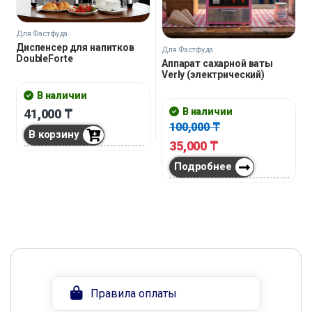
Для Фастфуда
Диспенсер для напитков
Для Фастфуда
DoubleForte
Аппарат сахарной ваты
Verly (электрический)
В наличии
В наличии
41,000
₸
100,000
₸
В корзину
35,000
₸
Подробнее
Правила оплаты