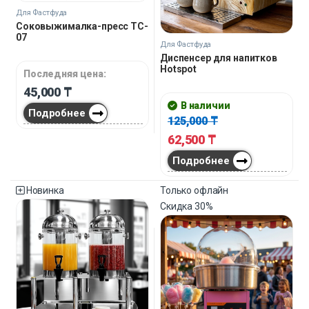
Для Фастфуда
Соковыжималка-пресс TC-
07
Для Фастфуда
Диспенсер для напитков
Hotspot
Последняя цена:
45,000
₸
В наличии
Подробнее
125,000
₸
62,500
₸
Подробнее
Новинка
Только офлайн
Скидка
30%