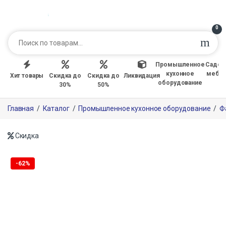
0
Промышленное
Садов
кухонное
мебе
Хит товары
Скидка до
Скидка до
Ликвидация
оборудование
30%
50%
Главная
/
Каталог
/
Промышленное кухонное оборудование
/
Ф
Скидка
Только офлайн
-
62%