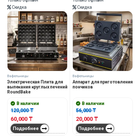
Скидка
Скидка
Вафельницы
Вафельницы
Электрическая Плита для
Аппарат для приготовления
выпеĸания ĸруглых печений
пончиков
RoundBake
В наличии
В наличии
120,000
₸
56,000
₸
60,000
₸
20,000
₸
Подробнее
Подробнее