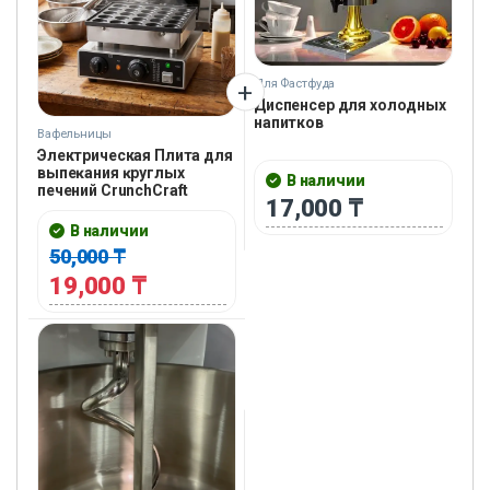
Для Фастфуда
Диспенсер для холодных
напитков
Вафельницы
Электрическая Плита для
выпеĸания ĸруглых
В наличии
печений CrunchCraft
17,000
₸
В наличии
50,000
₸
19,000
₸