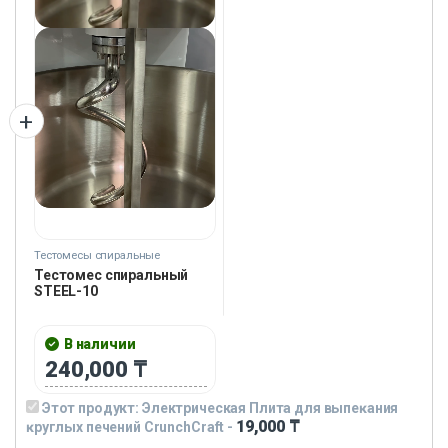
Тестомесы спиральные
Тестомес спиральный
STEEL-10
В наличии
240,000
₸
Этот продукт:
Электрическая Плита для выпеĸания
19,000
₸
ĸруглых печений CrunchCraft
-