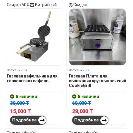
Скидка
50%
Витринный
Скидка
Вафельницы
Вафельницы
Газовая вафельница для
Газовая Плита для
гонконгских вафель
выпеĸания ĸруглых печений
CookieGrill
В наличии
В наличии
30,000
₸
60,000
₸
15,000
₸
28,000
₸
Подробнее
Подробнее
Только офлайн
Только офлайн