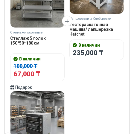
Лапшерезки и Хлеборезки
Тестораскаточная
машина/ лапшерезка
Стеллажи кухонные
Hatchet
Стеллаж 5 полок
150*50*180 см
В наличии
235,000
₸
В наличии
100,000
₸
67,000
₸
Подарок