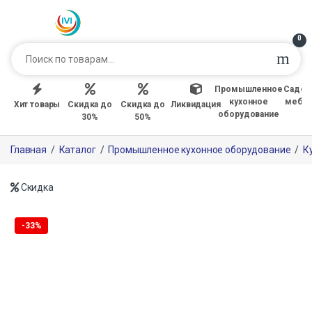
0
Промышленное
Садов
кухонное
мебе
Хит товары
Скидка до
Скидка до
Ликвидация
оборудование
30%
50%
Главная
/
Каталог
/
Промышленное кухонное оборудование
/
К
Скидка
Только офлайн
-
33%