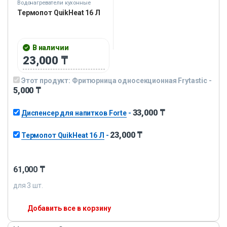
Водонагреватели кухонные
Термопот QuikHeat 16 Л
В наличии
23,000
₸
Этот продукт:
Фритюрница односекционная Frytastic
-
5,000
₸
33,000
₸
Диспенсер для напитков Forte
-
23,000
₸
Термопот QuikHeat 16 Л
-
61,000
₸
для
3
шт.
Добавить все в корзину