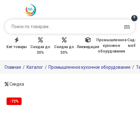
0
Промышленное
Садов
кухонное
мебе
Хит товары
Скидка до
Скидка до
Ликвидация
оборудование
30%
50%
Главная
/
Каталог
/
Промышленное кухонное оборудование
/
Т
Скидка
-
72%