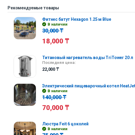
Рекомендуемые товары
Фитнес батут Hexagon 1.25 м Blue
В наличии
30,000
₸
18,000
₸
Титановый нагреватель воды TriTower 20 л
Последняя цена:
22,000
₸
Электрический пищеварочный котел HeatJet
В наличии
140,000
₸
70,000
₸
Люстра Feit 6 цоколей
В наличии