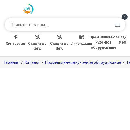
0
Промышленное
Садов
кухонное
мебе
Хит товары
Скидка до
Скидка до
Ликвидация
оборудование
30%
50%
Главная
/
Каталог
/
Промышленное кухонное оборудование
/
Т