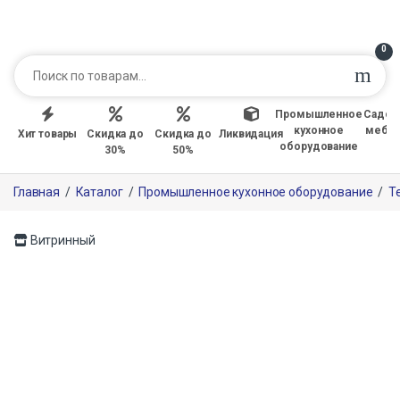
0
Промышленное
Садов
кухонное
мебе
Хит товары
Скидка до
Скидка до
Ликвидация
оборудование
30%
50%
Главная
/
Каталог
/
Промышленное кухонное оборудование
/
Т
Витринный
Только офлайн