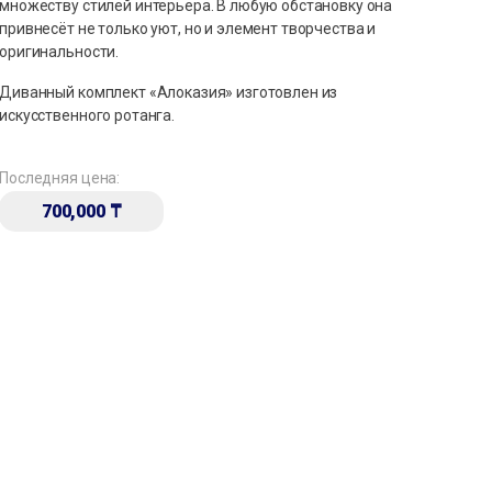
множеству стилей интерьера. В любую обстановку она
привнесёт не только уют, но и элемент творчества и
оригинальности.
Диванный комплект «Алоказия» изготовлен из
искусственного ротанга.
Последняя цена:
700,000
₸