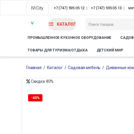
IVI City
+7 (747) 595 05 12
+7 (747) 595 05 13
ivi
КАТАЛОГ
ПРОМЫШЛЕННОЕ КУХОННОЕ ОБОРУДОВАНИЕ
САДОВ
ТОВАРЫ ДЛЯ ТУРИЗМА/ОТДЫХА
ДЕТСКИЙ МИР
Главная
/
Каталог
/
Садовая мебель
/
Диванные ком
Скидка
40%
-
40%