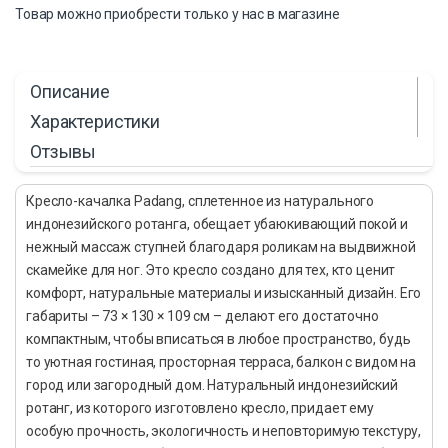
Товар можно приобрести только у нас в магазине
Описание
Характеристики
Отзывы
Кресло-качалка Padang, сплетенное из натурального
индонезийского ротанга, обещает убаюкивающий покой и
нежный массаж ступней благодаря роликам на выдвижной
скамейке для ног. Это кресло создано для тех, кто ценит
комфорт, натуральные материалы и изысканный дизайн. Его
габариты – 73 × 130 × 109 см – делают его достаточно
компактным, чтобы вписаться в любое пространство, будь
то уютная гостиная, просторная терраса, балкон с видом на
город или загородный дом. Натуральный индонезийский
ротанг, из которого изготовлено кресло, придает ему
особую прочность, экологичность и неповторимую текстуру,