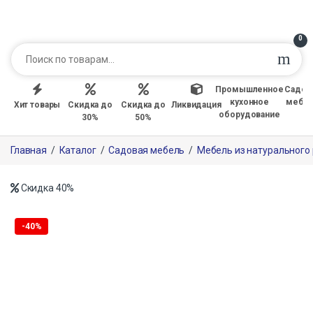
0
Промышленное
Садов
кухонное
мебе
Хит товары
Скидка до
Скидка до
Ликвидация
оборудование
30%
50%
Главная
/
Каталог
/
Садовая мебель
/
Мебель из натурального
Скидка
40%
Только офлайн
-
40%