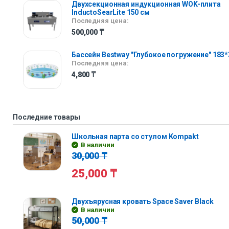
Двухсекционная индукционная WOK-плита
InductoSearLite 150 см
Последняя цена:
500,000
₸
Бассейн Bestway "Глубокое погружение" 183*
Последняя цена:
4,800
₸
Последние товары
Школьная парта со стулом Kompakt
В наличии
30,000
₸
25,000
₸
Двухъярусная кровать Space Saver Black
В наличии
50,000
₸