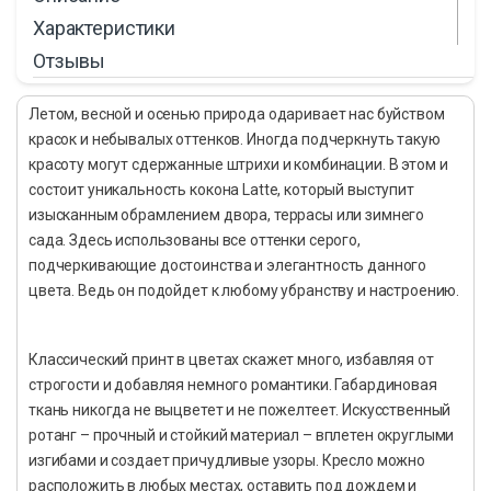
Характеристики
Отзывы
Летом, весной и осенью природа одаривает нас буйством
красок и небывалых оттенков. Иногда подчеркнуть такую
красоту могут сдержанные штрихи и комбинации. В этом и
состоит уникальность кокона Latte, который выступит
изысканным обрамлением двора, террасы или зимнего
сада. Здесь использованы все оттенки серого,
подчеркивающие достоинства и элегантность данного
цвета. Ведь он подойдет к любому убранству и настроению.
Классический принт в цветах скажет много, избавляя от
строгости и добавляя немного романтики. Габардиновая
ткань никогда не выцветет и не пожелтеет. Искусственный
ротанг – прочный и стойкий материал – вплетен округлыми
изгибами и создает причудливые узоры. Кресло можно
расположить в любых местах, оставить под дождем и