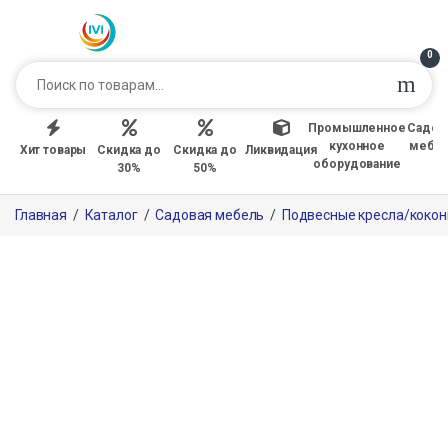
0
Промышленное
Садов
кухонное
мебе
Хит товары
Скидка до
Скидка до
Ликвидация
оборудование
30%
50%
Главная
/
Каталог
/
Садовая мебель
/
Подвесные кресла/коко