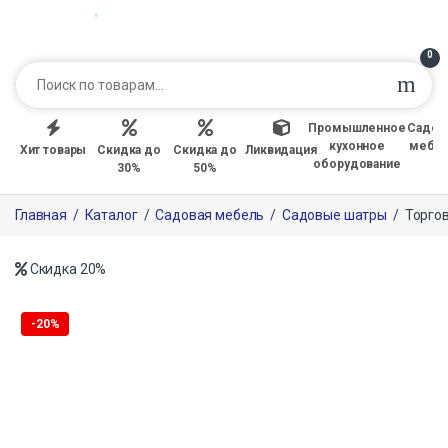
0
Промышленное
Садов
кухонное
мебе
Хит товары
Скидка до
Скидка до
Ликвидация
оборудование
30%
50%
Главная
/
Каталог
/
Садовая мебель
/
Садовые шатры
/
Торго
Скидка
20%
-
20%