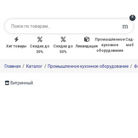
0
Промышленное
Садов
кухонное
мебе
Хит товары
Скидка до
Скидка до
Ликвидация
оборудование
30%
50%
Главная
/
Каталог
/
Промышленное кухонное оборудование
/
Ф
Витринный