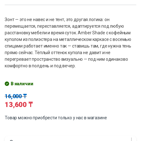
Зонт — это не навес и не тент, это другая логика: он
перемещается, переставляется, адаптируется под любую
расстановку мебели и время суток. Amber Shade с кофейным
куполом из полиэстера на металлическом каркасе с восемью
спицами работает именно так — ставишь там, где нужна тень
прямо сейчас. Тёплый оттенок купола не давит и не
перегревает пространство визуально — под ним одинаково
комфортно в полдень и под вечер.
В наличии
16,000
₸
13,600
₸
Товар можно приобрести только у нас в магазине