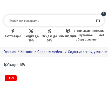
0
Промышленное
Садов
кухонное
мебе
Хит товары
Скидка до
Скидка до
Ликвидация
оборудование
30%
50%
Главная
/
Каталог
/
Садовая мебель
/
Садовые зонты, утяжели
Скидка
15%
Только офлайн
-
15%