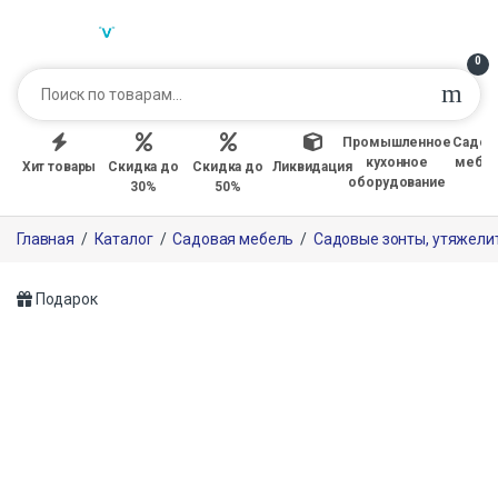
0
Промышленное
Садов
кухонное
мебе
Хит товары
Скидка до
Скидка до
Ликвидация
оборудование
30%
50%
Главная
/
Каталог
/
Садовая мебель
/
Садовые зонты, утяжели
Подарок
Только офлайн