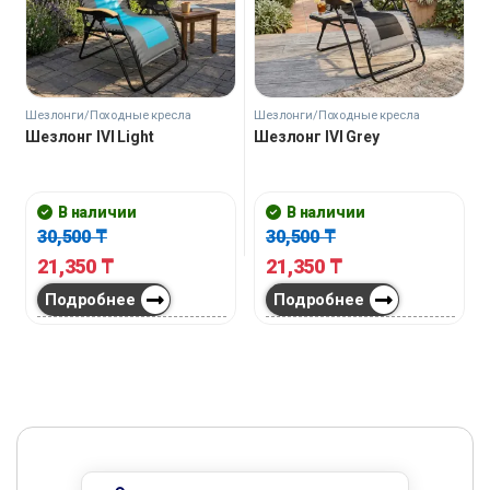
Шезлонги/Походные кресла
Шезлонги/Походные кресла
Шезлонг IVI Light
Шезлонг IVI Grey
В наличии
В наличии
30,500
₸
30,500
₸
21,350
₸
21,350
₸
Подробнее
Подробнее