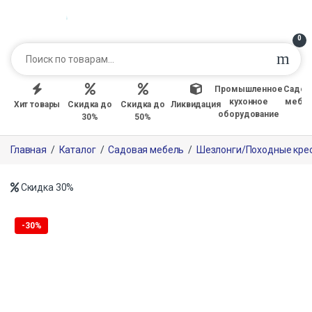
0
Промышленное
Садов
кухонное
мебе
Хит товары
Скидка до
Скидка до
Ликвидация
оборудование
30%
50%
Главная
/
Каталог
/
Садовая мебель
/
Шезлонги/Походные кре
Скидка
30%
Только офлайн
-
30%