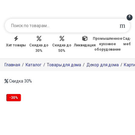
0
Промышленное
Садов
кухонное
мебе
Хит товары
Скидка до
Скидка до
Ликвидация
оборудование
30%
50%
Главная
/
Каталог
/
Товары для дома
/
Декор для дома
/
Карт
Скидка
30%
Только офлайн
-
30%