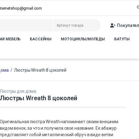
О
internetshop@gmail.com
Покупате
АЯ МЕБЕЛЬ
БАССЕЙНЫ
МОТОЦИКЛЫ/МОПЕДЫ
БАТУТЫ
дома
/
Люстры Wreath 8 цоколей
Люстры для дома
Люстры Wreath 8 цоколей
Оригинальная люстра Wreath напоминает своим внешним
видом венок, за что и получила свое название. Ее абажур
представляет собой металлический обруч в виде ветви