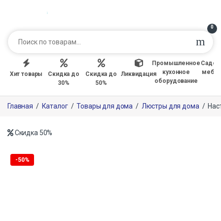
0
Промышленное
Садов
кухонное
мебе
Хит товары
Скидка до
Скидка до
Ликвидация
оборудование
30%
50%
Главная
/
Каталог
/
Товары для дома
/
Люстры для дома
/
Нас
Скидка
50%
Только офлайн
-
50%