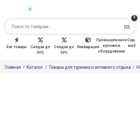
0
Промышленное
Садов
кухонное
мебе
Хит товары
Скидка до
Скидка до
Ликвидация
оборудование
30%
50%
Главная
/
Каталог
/
Товары для туризма и активного отдыха
/
Н