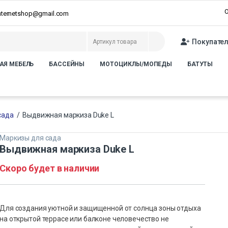
О
internetshop@gmail.com
Покупате
АЯ МЕБЕЛЬ
БАССЕЙНЫ
МОТОЦИКЛЫ/МОПЕДЫ
БАТУТЫ
сада
/
Выдвижная маркиза Duke L
Маркизы для сада
Выдвижная маркиза Duke L
Скоро будет в наличии
Для создания уютной и защищенной от солнца зоны отдыха
на открытой террасе или балконе человечество не