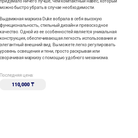
придумало ничего лучше, чем компактный навес, который
можно быстро убрать в случае необходимости.
Выдвижная маркиза Duke вобрала в себя высокую
функциональность, стильный дизайн и превосходное
качество. Одной из ее особенностей является уникальная
конструкция, обеспечивающая легкость использования и
элегантный внешний вид. Вы можете легко регулировать
уровень освещения и тени, просто раскрывая или
сворачивая маркизу с помощью удобного механизма.
Последняя цена:
110,000
₸