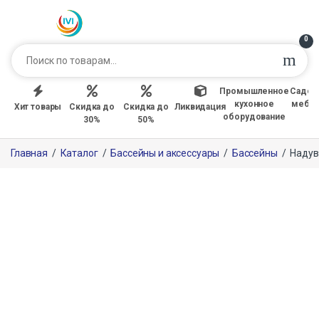
0
Промышленное
Садов
кухонное
мебе
Хит товары
Скидка до
Скидка до
Ликвидация
оборудование
30%
50%
Главная
/
Каталог
/
Бассейны и аксессуары
/
Бассейны
/
Надув