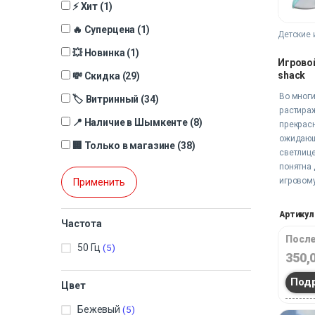
⚡ Хит
(1)
🔥 Суперцена
(1)
Детские 
💥 Новинка
(1)
Игрово
shack
💸 Скидка
(29)
Во многи
🏷️ Витринный
(34)
растира
📍 Наличие в Шымкенте
(8)
прекрас
ожидающ
🏢 Только в магазине
(38)
светлице
понятна 
игровому
Применить
shack он
удоволь
Артикул:
фрагмен
Частота
выдумаю
После
50 Гц
(5)
игры.
350,
Под
Цвет
Бежевый
(5)