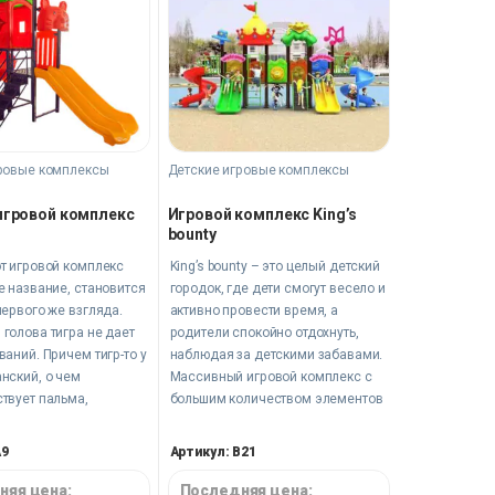
ровые комплексы
Детские игровые комплексы
игровой комплекс
Игровой комплекс King’s
bounty
т игровой комплекс
King’s bounty – это целый детский
е название, становится
городок, где дети смогут весело и
первого же взгляда.
активно провести время, а
голова тигра не дает
родители спокойно отдохнуть,
ваний. Причем тигр-то у
наблюдая за детскими забавами.
нский, о чем
Массивный игровой комплекс с
твует пальма,
большим количеством элементов
аяся над всем
для активных игр и физического
ем.
развития.
A9
Артикул: B21
няя цена:
Последняя цена: