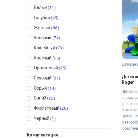
Белый
(11)
Голубой
(49)
Желтый
(86)
Зеленый
(74)
Кофейный
(73)
Красный
(55)
Детские 
Оранжевый
(35)
Детски
Розовый
(21)
Roger
Серый
(14)
Детский 
предста
Синий
(22)
решение
Фиолетовый
(20)
и увлека
детей. С
Черный
(1)
разнооб
обеспеч
развити
Комплектация