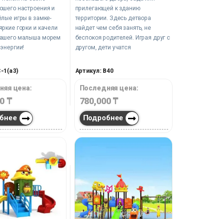
ошего настроения и
прилегающей к зданию
ёлые игры в замке-
территории. Здесь детвора
яркие горки и качели
найдет чем себя занять, не
вашего малыша морем
беспокоя родителей. Играя друг с
 энергии!
другом, дети учатся
самостоятельности и проявлению
смекалки.
-1(a3)
Артикул: B40
няя цена:
Последняя цена:
00
₸
780,000
₸
бнее
Подробнее