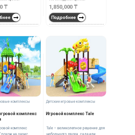
00
₸
1,850,000
₸
бнее
Подробнее
ровые комплексы
Детские игровые комплексы
игровой комплекс
Игровой комплекс Tale
а
гровой комплекс
Tale – великолепное решение для
 похож на оазис
небольшого двора, сада или