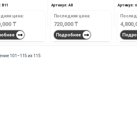
ескому и когнитивному
свободног
: B11
Артикул: A8
Артикул: n
.
или вдумч
продолжит
дняя цена:
Последняя цена:
Послед
0,000
₸
720,000
₸
4,800
робнее
Подробнее
Подро
ние 101–115 из 115