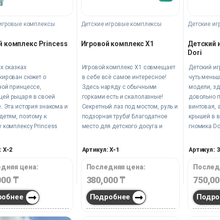
игровые комплексы
Детские игровые комплексы
Детские иг
й комплекс Princess
Игровой комплекс X1
Детский 
Dori
х сказках
Игровой комплекс X1 совмещает
Детский иг
жирован сюжет о
в себе всё самое интересное!
чуть мень
ной принцессе,
Здесь наряду с обычными
модели, зд
ей рыцаря в своей
горками есть и скалолазные!
довольно п
. Эта история знакома и
Секретный лаз под мостом, руль и
винтовая, 
детям, поэтому к
подзорная труба! Благодатное
крышей в в
 комплексу Princess
место для детского досуга и
гномика Dor
и проявят интерес и с
развития.
ствием воспроизведут
 X-2
Артикул: X-1
Артикул: 
ты любимой сказки или
т на ее основе новые
дняя цена:
Последняя цена:
Послед
000
₸
380,000
₸
750,0
робнее
Подробнее
Подро