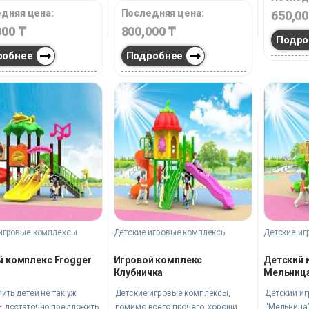
дняя цена:
Последняя цена:
650,0
000
₸
800,000
₸
Подро
робнее
Подробнее
игровые комплексы
Детские игровые комплексы
Детские иг
й комплекс Frogger
Игровой комплекс
Детский 
Клубничка
Мельниц
ить детей не так уж
Детские игровые комплексы,
Детский и
– достаточно предложить
помимо всего прочего, хороши
“Мельница”