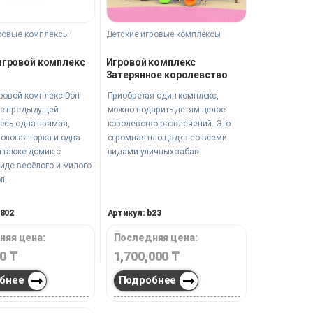
ровые комплексы
Детские игровые комплексы
игровой комплекс
Игровой комплекс
Затерянное королевство
ровой комплекс Dori
Приобретая один комплекс,
ше предыдущей
можно подарить детям целое
есь одна прямая,
королевство развлечений. Это
ологая горка и одна
огромная площадка со всеми
а также домик с
видами уличных забав.
иде весёлого и милого
i.
3802
Артикул: b23
няя цена:
Последняя цена:
00
₸
1,700,000
₸
бнее
Подробнее