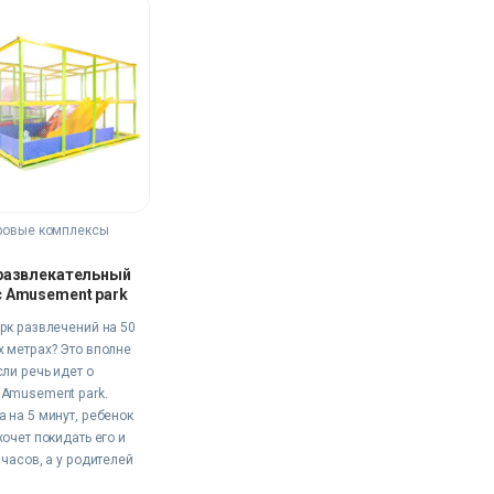
ровые комплексы
развлекательный
 Amusement park
рк развлечений на 50
 метрах? Это вполне
сли речь идет о
 Amusement park.
 на 5 минут, ребенок
хочет покидать его и
 часов, а у родителей
я достаточно