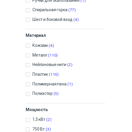
Ручки для скалолазания
(1)
Спиральная горка
(77)
Шест и боковой вход
(4)
Материал
Кожзам
(4)
Металл
(110)
Нейлоновые нити
(2)
Пластик
(110)
Полимерная пена
(1)
Полиэстер
(5)
Мощность
1,5 кВт
(2)
750 Вт
(3)