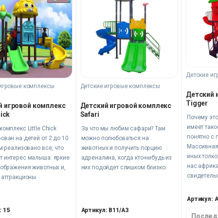
Детские иг
игровые комплексы
Детские игровые комплексы
Детский 
Tigger
й игровой комплекс
Детский игровой комплекс
hick
Safari
Почему это
имеет тако
комплекс Little Chick
За что мы любим сафари? Там
понятно с 
ован на детей от 2 до 10
можно полюбоваться на
Массивная 
ем реализовано все, что
животных и получить порцию
иных толко
т интерес малыша: яркие
адреналина, когда кто-нибудь из
нас африка
зображения животных и,
них подойдет слишком близко.
свидетельс
 аттракционы.
возвышающ
сооружени
Артикул: 
: 15
Артикул: B11/A3
Послед