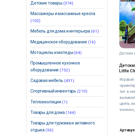
Детские товары
(374)
Массажеры и массажные кресла
(102)
Мебель для дома и интерьера
(61)
Медицинское оборудование
(16)
Мотоциклы и мопеды
(64)
Детские 
Промышленное кухонное
Детски
оборудование
(752)
Little C
Игровой 
Садовая мебель
(431)
ориентир
Спортивный инвентарь
(210)
лет. в н
вызывае
Теплоизоляция
(1)
цвета, и
конечно,
Товары для дома
(144)
Товары для туризма и активного
отдыха
(56)
Артикул