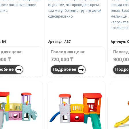
вное и захватывающее
ещё и тем, что проводить время
всегда хор
ение.
там могут большие группы детей
тепла. Вес
одновременно.
мельнице, 
наполнят 
позитива и
: B9
Артикул: A37
Артикул: C
дняя цена:
Последняя цена:
Послед
000
₸
720,000
₸
900,0
робнее
Подробнее
Подро