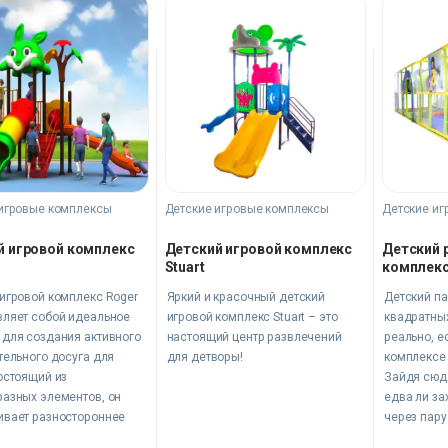
игровые комплексы
Детские игровые комплексы
Детские иг
й игровой комплекс
Детский игровой комплекс
Детский 
Stuart
комплекс
игровой комплекс Roger
Яркий и красочный детский
Детский па
вляет собой идеальное
игровой комплекс Stuart – это
квадратных
 для создания активного
настоящий центр развлечений
реально, е
тельного досуга для
для детворы!
комплексе
остоящий из
Зайдя сюда
разных элементов, он
едва ли за
ивает разностороннее
через пару
е малышей, способствуя
появляетс