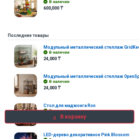
В наличии
600,000
₸
Последние товары
Модульный металлический стеллаж GridKe
В наличии
24,000
₸
Модульный металлический стеллаж OpenS
В наличии
24,000
₸
Стол для маджонга Ron
В наличии
В корзину
300,000
₸
LED-дерево декоративное Pink Blossom