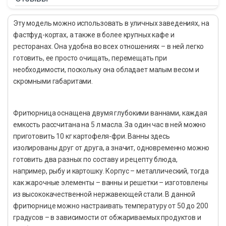
Эту модель можно использовать в уличных заведениях, на
фастфуд-кортах, а также в более крупных кафе и
ресторанах. Она удобна во всех отношениях – в ней легко
готовить, ее просто очищать, перемещать при
необходимости, поскольку она обладает малым весом и
скромными габаритами.
Фритюрница оснащена двумя глубокими ваннами, каждая
емкость рассчитана на 5 л масла. За один час в ней можно
приготовить 10 кг картофеля-фри. Ванны здесь
изолированы друг от друга, а значит, одновременно можно
готовить два разных по составу и рецепту блюда,
например, рыбу и картошку. Корпус – металлический, тогда
как жарочные элементы – ванны и решетки – изготовлены
из высококачественной нержавеющей стали. В данной
фритюрнице можно настраивать температуру от 50 до 200
градусов – в зависимости от обжариваемых продуктов и