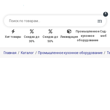
0
Промышленное
Садов
кухонное
мебе
Хит товары
Скидка до
Скидка до
Ликвидация
оборудование
30%
50%
Главная
/
Каталог
/
Промышленное кухонное оборудование
/
Т