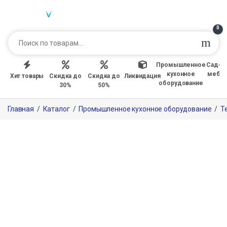
0
Промышленное
Садов
кухонное
мебе
Хит товары
Скидка до
Скидка до
Ликвидация
оборудование
30%
50%
Главная
/
Каталог
/
Промышленное кухонное оборудование
/
Т