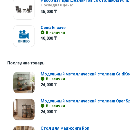
Набор из пары шезлонгов со столиком Funk
Последняя цена:
45,000
₸
Сейф Encave
В наличии
40,000
₸
Последние товары
Модульный металлический стеллаж GridKe
В наличии
24,000
₸
Модульный металлический стеллаж OpenS
В наличии
24,000
₸
Стол для маджонга Ron