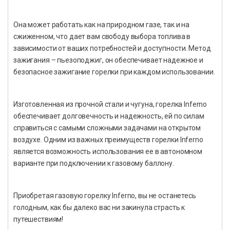
Она может работать как на природном газе, так и на
сжиженном, что дает вам свободу выбора топлива в
зависимости от ваших потребностей и доступности. Метод
зажигания – пьезоподжиг, он обеспечивает надежное и
безопасное зажигание горелки при каждом использовании.
Изготовленная из прочной стали и чугуна, горелка Inferno
обеспечивает долговечность и надежность, ей по силам
справиться с самыми сложными задачами на открытом
воздухе. Одним из важных преимуществ горелки Inferno
является возможность использования ее в автономном
варианте при подключении к газовому баллону.
Приобретая газовую горелку Inferno, вы не останетесь
голодным, как бы далеко вас ни закинула страсть к
путешествиям!