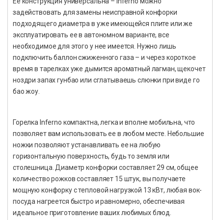
Ее конструкция универсальна – Inferno можно
задействовать для замены неисправной конфорки
подходящего диаметра в уже имеющейся плите или же
эксплуатировать ее в автономном варианте, все
необходимое для этого у нее имеется. Нужно лишь
подключить баллон сжиженного газа – и через короткое
время в тарелках уже дымится ароматный лагман, щекочет
ноздри запах гунбао или сглатываешь слюнки при виде го
бао жоу.
Горелка Inferno компактна, легка и вполне мобильна, что
позволяет вам использовать ее в любом месте. Небольшие
ножки позволяют устанавливать ее на любую
горизонтальную поверхность, будь то земля или
столешница. Диаметр конфорки составляет 29 см, общее
количество рожков составляет 15 штук, вы получаете
мощную конфорку с тепловой нагрузкой 13 кВт, любая вок-
посуда нагреется быстро и равномерно, обеспечивая
идеальное приготовление ваших любимых блюд.