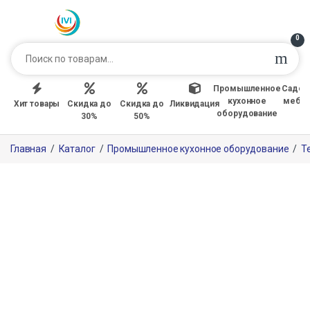
0
Промышленное
Садов
кухонное
мебе
Хит товары
Скидка до
Скидка до
Ликвидация
оборудование
30%
50%
Главная
/
Каталог
/
Промышленное кухонное оборудование
/
Т