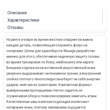
Описание
Характеристики
Отзывы
На ринге и ковре во время жестких спаррингов важна
каждая деталь, позволяющая сохранять фокус на
сопернике. Шлем для единоборств Wusage разработан
именно для этого, обеспечивая надежную защиту головы
во время тренировок по боксу, кикбоксингу или карате.
Внешняя отделка из качественной искусственной кожи
уверенно выдерживает интенсивное трение, а внутренний
слой из плотного пенополиуретана берет на себя энергию
ударов, смягчая их траекторию. Компактная форма с
выверенными пропорциями плотно садится, не
ограничивая обзор и позволяя вовремя замечать атаки.
Качественные швы и мягкая подкладка исключают
натирание кожи, поэтому экипировка ощущается