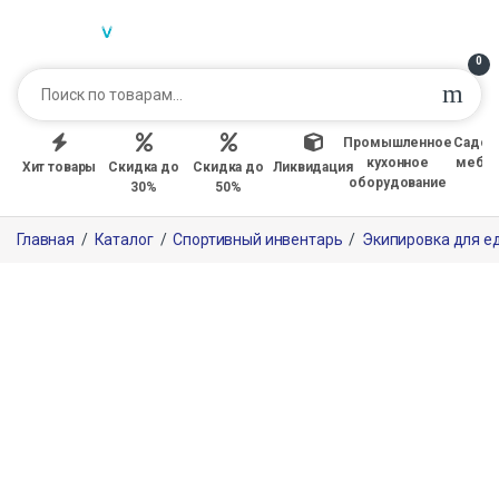
0
Промышленное
Садов
кухонное
мебе
Хит товары
Скидка до
Скидка до
Ликвидация
оборудование
30%
50%
Главная
/
Каталог
/
Спортивный инвентарь
/
Экипировка для е