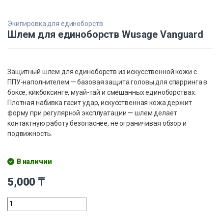
Экипировка для единоборств
Шлем для единоборств Wusage Vanguard
Защитный шлем для единоборств из искусственной кожи с
ППУ-наполнителем — базовая защита головы для спарринга в
боксе, кикбоксинге, муай-тай и смешанных единоборствах.
Плотная набивка гасит удар, искусственная кожа держит
форму при регулярной эксплуатации — шлем делает
контактную работу безопаснее, не ограничивая обзор и
подвижность.
В наличии
5,000
₸