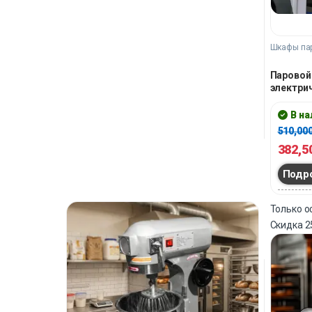
Шкафы па
Паровой
электри
В н
510,00
382,5
Подр
Только 
Скидка
2