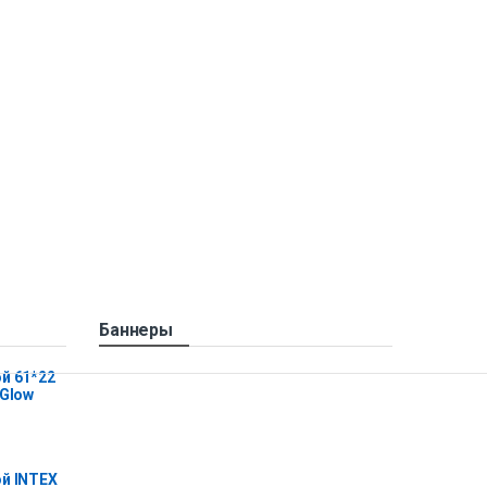
Баннеры
й 61*22
 Glow
й INTEX