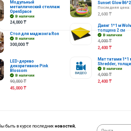
Модульный
Sunset Glow 86*
металлический стеллаж
Последняя цена:
OpenSpace
2,600
₸
В наличии
24,000
₸
Даянг 1*1 м Wolv
толщина 2 см
Стол для маджонга Ron
В наличии
В наличии
4,000
₸
300,000
₸
2,400
₸
Мат татами 1*1 
LED-дерево
Shredder, толщи
декоративное Pink
В наличии
Blossom
4,000
₸
В наличии
90,000
₸
2,400
₸
45,000
₸
обы быть в курсе последних
новостей
,