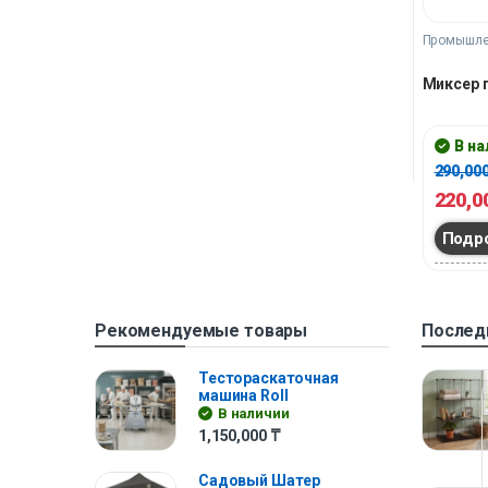
Промышле
Миксер 
В н
290,00
220,0
Подр
Рекомендуемые товары
Послед
Тестораскаточная
машина Roll
В наличии
1,150,000
₸
Садовый Шатер