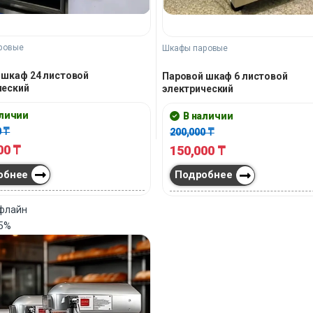
ровые
Шкафы паровые
 шкаф 24 листовой
Паровой шкаф 6 листовой
ческий
электрический
аличии
В наличии
0
₸
200,000
₸
00
₸
150,000
₸
обнее
Подробнее
офлайн
5%