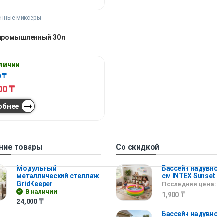
нные миксеры
промышленный 30 л
аличии
0
₸
00
₸
обнее
ние товары
Со скидкой
Модульный
Бассейн надувно
металлический стеллаж
см INTEX Sunset
GridKeeper
Последняя цена:
В наличии
1,900
₸
24,000
₸
Бассейн надувно