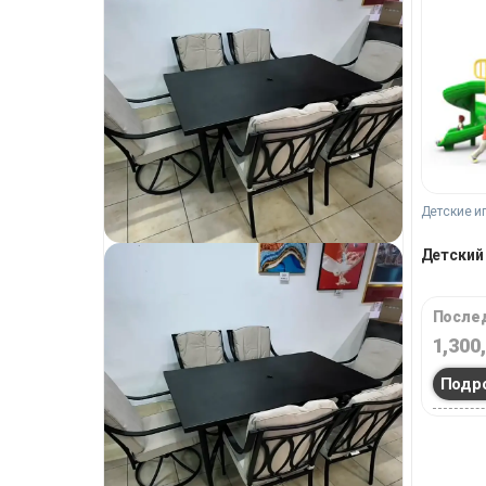
Детские и
Детский 
Послед
1,300
Подр