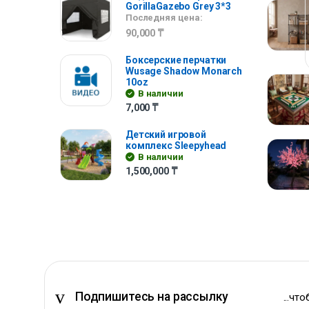
GorillaGazebo Grey 3*3
Последняя цена:
90,000
₸
Боксерские перчатки
Wusage Shadow Monarch
10oz
В наличии
7,000
₸
Детский игровой
комплекс Sleepyhead
В наличии
1,500,000
₸
Подпишитесь на рассылку
...чт