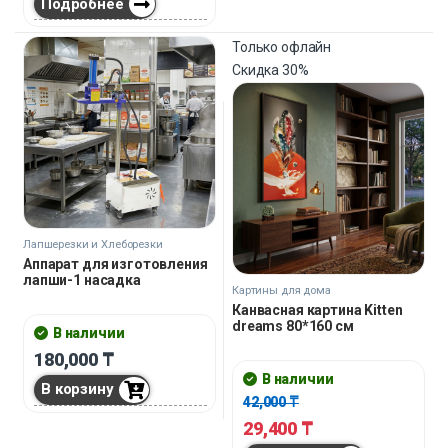
Подробнее
Только офлайн
Скидка
30%
Лапшерезки и Хлеборезки
Аппарат для изготовления
лапши-1 насадка
Картины для дома
Канвасная картина Kitten
dreams 80*160 см
В наличии
180,000
₸
В наличии
В корзину
42,000
₸
29,400
₸