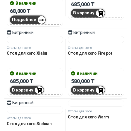
Мармиты, чафиндиши кухонные
Чафиндиш настольный
Мармиты, чафиндиши кухонные
Heated
Чафиндиш настольный
Tepid
В наличии
В наличии
40,000
₸
45,000
₸
В корзину
Подробнее
Только офлайн
Витринный
Витринный