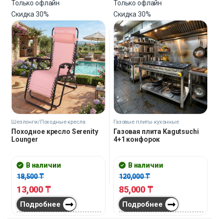
Только офлайн
Только офлайн
Скидка
30%
Скидка
30%
Шезлонги/Походные кресла
Газовые плиты кухонные
Походное кресло Serenity
Газовая плита Kagutsuchi
Lounger
4+1 конфорок
В наличии
В наличии
18,500
₸
120,000
₸
13,000
₸
85,000
₸
Подробнее
Подробнее