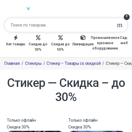
0
Промышленное
Садов
кухонное
мебе
Хит товары
Скидка до
Скидка до
Ликвидация
оборудование
30%
50%
Главная
/
Стикеры
/
Стикер – Товары со скидкой
/
Стикер — Ски
Стикер — Скидка – до
30%
Только офлайн
Только офлайн
Скидка
30%
Скидка
30%