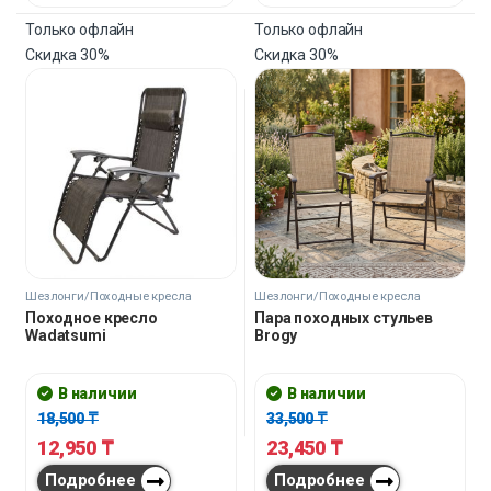
Только офлайн
Только офлайн
Скидка
30%
Скидка
30%
Шезлонги/Походные кресла
Шезлонги/Походные кресла
Походное кресло
Пара походных стульев
Wadatsumi
Brogy
В наличии
В наличии
18,500
₸
33,500
₸
12,950
₸
23,450
₸
Подробнее
Подробнее