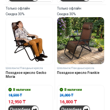
Только офлайн
Только офлайн
Скидка
30%
Скидка
30%
Шезлонги/Походные кресла
Шезлонги/Походные кресла
Походное кресло Gecko
Походное кресло Frankie
Moria
В наличии
В наличии
18,500
₸
24,000
₸
12,950
₸
16,800
₸
Подробнее
Подробнее