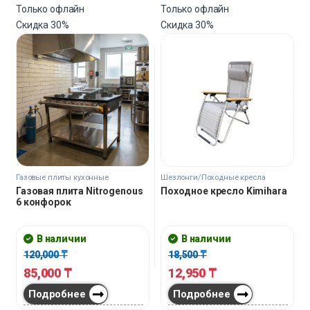
Только офлайн
Только офлайн
Скидка
30%
Скидка
30%
Газовые плиты кухонные
Шезлонги/Походные кресла
Газовая плита Nitrogenous
Походное кресло Kimihara
6 конфорок
В наличии
В наличии
120,000
₸
18,500
₸
85,000
₸
12,950
₸
Подробнее
Подробнее