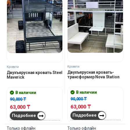
Кровати
Кровати
Двухъярусная кровать-
Двухъярусная кровать Steel
трансформер Nova Station
Maverick
В наличии
В наличии
90,000
₸
90,000
₸
63,000
₸
63,000
₸
Подробнее
Подробнее
Только офлайн
Только офлайн