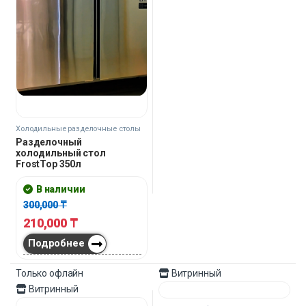
28,000
₸
22,000
₸
19,600
₸
15,400
₸
Подробнее
Подробнее
Только офлайн
Только офлайн
Скидка
30%
Скидка
30%
Витринный
Картины для дома
Холодильные разделочные столы
Канвасная картина
Комбинированный стол-
Koinobori 90 см
холодильник FrostTop 450л
В наличии
В наличии