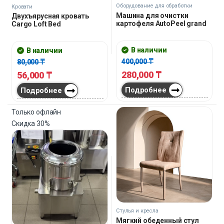
Оборудование для обработки
Кровати
овощей
Машина для очистки
Двухъярусная кровать
картофеля AutoPeel grand
Cargo Loft Bed
В наличии
В наличии
400,000
₸
80,000
₸
280,000
₸
56,000
₸
Подробнее
Подробнее
Только офлайн
Скидка
30%
Стулья и кресла
Мягкий обеденный стул