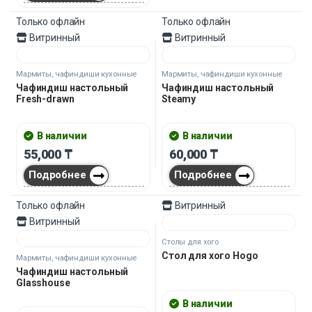
50,000
₸
В корзину
Холодильные разделочные столы
Разделочный
холодильный стол
FrostTop 350л
В наличии
300,000
₸
210,000
₸
Подробнее
Только офлайн
Витринный
Витринный