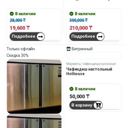
22,000
₸
28,000
₸
15,400
₸
19,600
₸
Подробнее
Подробнее
Только офлайн
Только офлайн
Скидка
30%
Скидка
30%
Картины для дома
Картины для дома
Канвасная картина с
Канвасная картина
камнями Chubu-Sangaku 80
Arashiyama 80 см
см
В наличии
В наличии