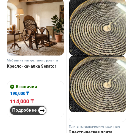
Мебель из натурального ротанга
Кресло-качалка Senator
В наличии
190,000
₸
114,000
₸
Подробнее
Плиты электрические кухонные
Электрическая плита