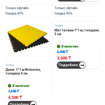
Подробнее
106,000
₸
Подробнее
Скидка
40%
Только офлайн
Скидка
40%
Диванные комплекты из ротанга
Комплект АСТРА светло
серый
Последняя цена:
580,000
₸