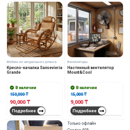
Мебель из натурального ротанга
Вентиляторы
Кресло-качалка Sansevieria
Настенный вентилятор
Grande
Mount&Cool
В наличии
В наличии
150,000
₸
15,000
₸
90,000
₸
9,000
₸
Подробнее
Подробнее
Только офлайн