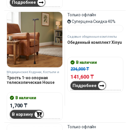
Подробнее
Только офлайн
Суперцена
Скидка
40%
Медицинские Ходунки, Костыли и
Трости
Трость 1-но опорная
телескопическая House
Садовые обеденные комплекты
Обеденный комплект Xinyu
В наличии
1,700
₸
В наличии
В корзину
236,000
₸
141,600
₸