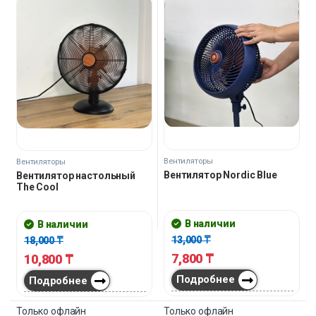
Вентиляторы
Вентиляторы
Вентилятор Nordic Blue
Вентилятор настольный
The Cool
В наличии
В наличии
13,000
₸
18,000
₸
7,800
₸
10,800
₸
Подробнее
Подробнее
Только офлайн
Только офлайн