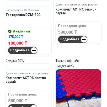
94,200
₸
Подробнее
Только офлайн
Скидка
40%
Скидка
40%
Диванные комплекты из ротанга
Диванный комплект Settee
Садовые обеденные комплекты
Обеденный комплект
Jaguar square
Последняя цена:
В наличии
380,000
₸
142,000
₸