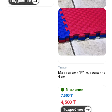
Подробнее
85,200
₸
Подробнее
Только офлайн
Скидка
40%
Скидка
40%
Диванные комплекты из ротанга
Комплект АСТРА темно-
Лапшерезки и Хлеборезки
серый
Тесторезка DZM-300
Последняя цена:
В наличии
580,000
₸
175,000
₸