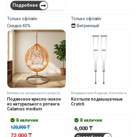
Подробнее
Только офлайн
Только офлайн
Скидка
40%
Витринный
Мебель из натурального ротанга
,
Медицинские Ходунки, Костыли и
Подвесные кресла/коконы
Трости
Подвесное кресло-кокон
Костыли подмышечные
из натурального ротанга
Crutch
Calamus medium
В наличии
В наличии
120,000
₸
6,000
₸
72,000
₸