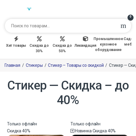
0
Промышленное
Садов
кухонное
мебе
Хит товары
Скидка до
Скидка до
Ликвидация
оборудование
30%
50%
Главная
/
Стикеры
/
Стикер – Товары со скидкой
/
Стикер — Ски
Стикер — Скидка – до
40%
Только офлайн
Только офлайн
Скидка
40%
Новинка
Скидка
40%