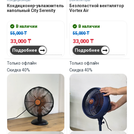
Кондиционеры
Вентиляторы
Кондиционер-увлажнитель
Безлопастной вентилятор
напольный City Serenity
Vortex Air
В наличии
В наличии
55,000
₸
55,000
₸
33,000
₸
33,000
₸
Подробнее
Подробнее
Только офлайн
Только офлайн
Скидка
40%
Скидка
40%